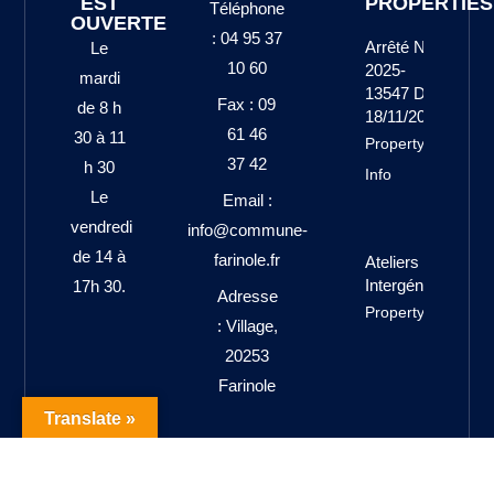
EST
PROPERTIES
Téléphone
OUVERTE
: 04 95 37
Arrêté N°
Le
10 60
2025-
mardi
13547 Du
Fax : 09
de 8 h
18/11/2025
61 46
30 à 11
Property
37 42
h 30
Info
Le
Email :
vendredi
info@commune-
de 14 à
farinole.fr
Ateliers
Intergénérationne
17h 30.
Adresse
Property Info
: Village,
20253
Farinole
Translate »