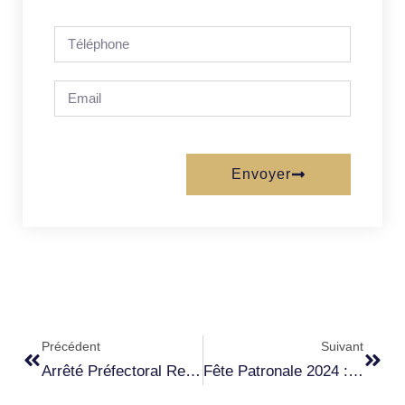
Envoyer
Précédent
Suivant
Arrêté Préfectoral Relatif Au Plan De Gestion Du Réseau Hydrographique Du Territoire Du Nebbiu – Conca D’Oru
Fête Patronale 2024 : Saint Côme Et Saint Damien