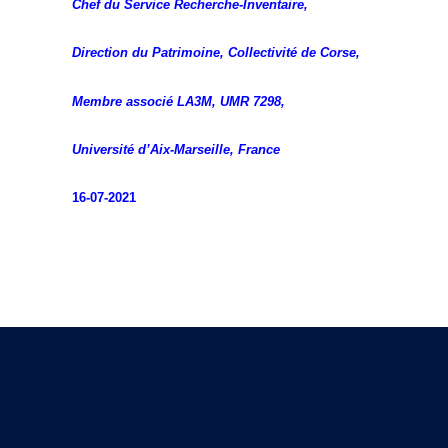
Chef du Service Recherche-Inventaire,
Direction du Patrimoine, Collectivité de Corse,
Membre associé LA3M, UMR 7298,
Université
d’Aix-Marseille, France
16-07-2021