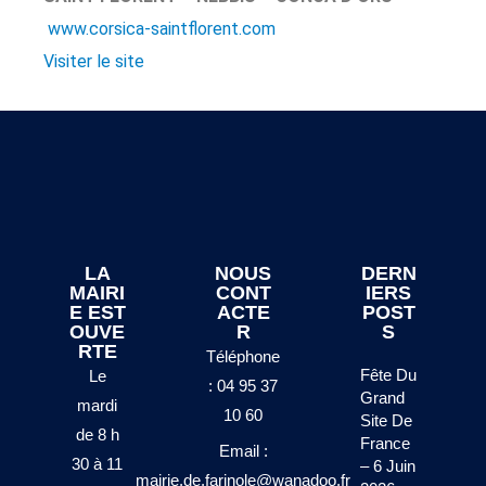
www.corsica-saintflorent.com
Visiter le site
LA
NOUS
DERN
MAIRI
CONT
IERS
E EST
ACTE
POST
OUVE
R
S
RTE
Téléphone
Fête Du
Le
: 04 95 37
Grand
mardi
10 60
Site De
de 8 h
France
Email :
30 à 11
– 6 Juin
mairie.de.farinole@wanadoo.fr