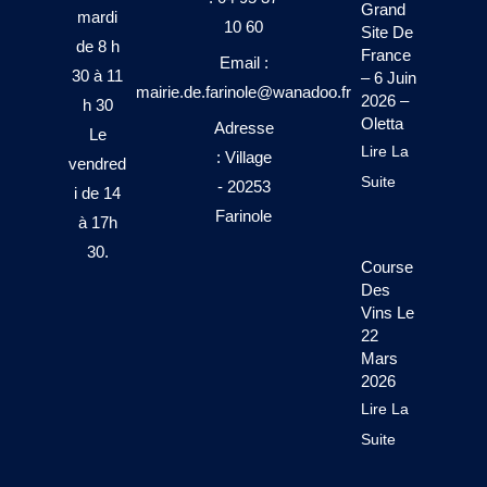
Grand
mardi
10 60
Site De
de 8 h
France
Email :
30 à 11
– 6 Juin
mairie.de.farinole@wanadoo.fr
2026 –
h 30
Oletta
Adresse
Le
Lire La
: Village
vendred
Suite
- 20253
i de 14
Farinole
à 17h
30.
Course
Des
Vins Le
22
Mars
2026
Lire La
Suite