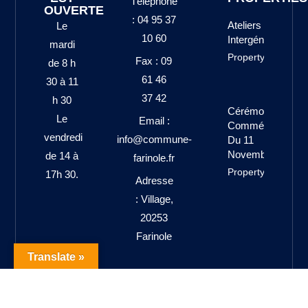
Téléphone
OUVERTE
: 04 95 37
Ateliers
Le
10 60
Intergénérationne
mardi
Property Info
Fax : 09
de 8 h
61 46
30 à 11
37 42
h 30
Cérémonie
Le
Email :
Commémorative
vendredi
info@commune-
Du 11
Novembre 1918
de 14 à
farinole.fr
Property Info
17h 30.
Adresse
: Village,
20253
Farinole
Translate »