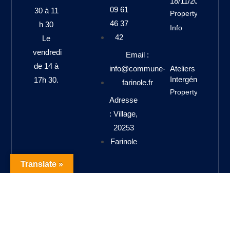
18/11/2025
09 61
30 à 11
Property
46 37
h 30
Info
42
Le
vendredi
Email :
de 14 à
info@commune-
Ateliers
Intergénérationne
17h 30.
farinole.fr
Property Info
Adresse
: Village,
20253
Farinole
Translate »