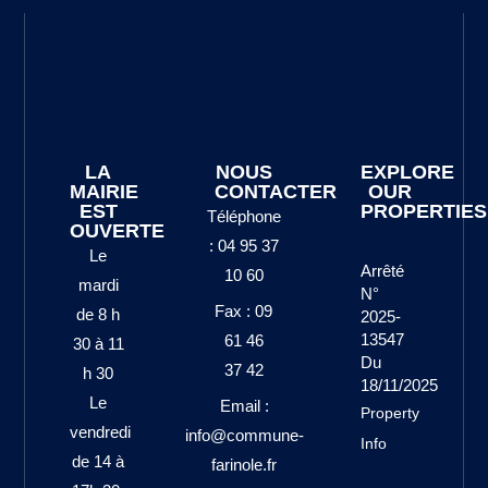
LA
NOUS
EXPLORE
MAIRIE
CONTACTER
OUR
EST
PROPERTIES
Téléphone
OUVERTE
: 04 95 37
Le
Arrêté
10 60
mardi
N°
Fax : 09
de 8 h
2025-
13547
61 46
30 à 11
Du
37 42
h 30
18/11/2025
Le
Email :
Property
vendredi
info@commune-
Info
de 14 à
farinole.fr