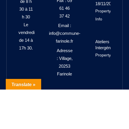
Fax : 09
de 8 h
18/11/2025
61 46
30 à 11
Property
37 42
h 30
Info
Le
Email :
vendredi
info@commune-
de 14 à
farinole.fr
Ateliers
Intergénérationne
17h 30.
Adresse
Property Info
: Village,
20253
Farinole
Translate »