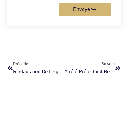
Envoyer
Précédent
Suivant
Restauration De L’Eglise Saint Côme Et Saint Damien
Arrêté Préfectoral Relatif Au Plan De Gestion Du Réseau Hydrographique Du Territoire Du Nebbiu – Conca D’Oru