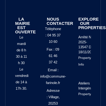
LA
NOUS
EXPLORE
MAIRIE
CONTACTER
OUR
EST
PROPERTIES
Téléphone
OUVERTE
: 04 95 37
Arrêté N°
Le
10 60
2025-
mardi
13547 Du
Fax : 09
de 8 h
18/11/2025
61 46
30 à 11
Property
37 42
h 30
Info
Le
Email :
vendredi
info@commune-
de 14 à
farinole.fr
Ateliers
Intergénérationne
17h 30.
Adresse
Property Info
: Village,
20253