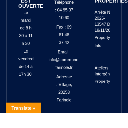
EST
PROPERTIES
Téléphone
OUVERTE
: 04 95 37
Arrêté N°
Le
10 60
2025-
mardi
13547 Du
Fax : 09
de 8 h
18/11/2025
61 46
30 à 11
Property
37 42
h 30
Info
Le
Email :
vendredi
info@commune-
de 14 à
farinole.fr
Ateliers
Intergénérationne
17h 30.
Adresse
Property Info
: Village,
20253
Farinole
Translate »