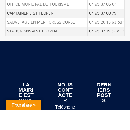
OFFICE MUNICIPAL DU TOURISME
04 95 37 06 04
CAPITAINERIE ST-FLORENT
04 95 37 00 79
SAUVETAGE EN MER : CROSS CORSE
04 95 20 13 63 ou 196
STATION SNSM ST-FLORENT
04 95 37 19 57 ou 06 
LA
NOUS
DERN
MAIRI
CONT
IERS
E EST
ACTE
POST
OUVE
R
S
RTE
Translate »
Téléphone
Fête Du
Le
: 04 95 37
Grand
mardi
10 60
Site De
de 8 h