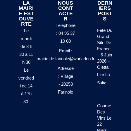
LA
NOUS
DERN
MAIRI
CONT
IERS
E EST
ACTE
POST
OUVE
R
S
RTE
Téléphone
Fête Du
Le
: 04 95 37
Grand
mardi
10 60
Site De
de 8 h
France
Email :
30 à 11
– 6 Juin
mairie.de.farinole@wanadoo.fr
2026 –
h 30
Oletta
Adresse
Le
Lire La
: Village
vendred
Suite
- 20253
i de 14
Farinole
à 17h
30.
Course
Des
Vins Le
22
Mars