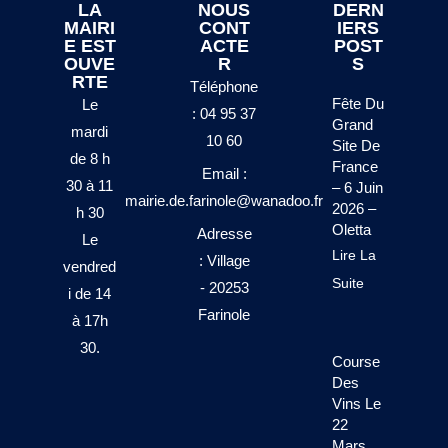
LA
NOUS
DERN
MAIRI
CONT
IERS
E EST
ACTE
POST
OUVE
R
S
RTE
Téléphone
Fête Du
Le
: 04 95 37
Grand
mardi
10 60
Site De
de 8 h
France
Email :
30 à 11
– 6 Juin
mairie.de.farinole@wanadoo.fr
2026 –
h 30
Oletta
Adresse
Le
Lire La
: Village
vendred
Suite
- 20253
i de 14
Farinole
à 17h
30.
Course
Des
Vins Le
22
Mars