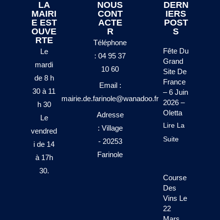
LA
NOUS
DERN
MAIRI
CONT
IERS
E EST
ACTE
POST
OUVE
R
S
RTE
Téléphone
Fête Du
Le
: 04 95 37
Grand
mardi
10 60
Site De
de 8 h
France
Email :
30 à 11
– 6 Juin
mairie.de.farinole@wanadoo.fr
2026 –
h 30
Oletta
Adresse
Le
Lire La
: Village
vendred
Suite
- 20253
i de 14
Farinole
à 17h
30.
Course
Des
Vins Le
22
Mars