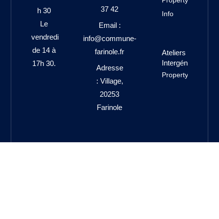
Property
37 42
h 30
Info
Le
Email :
vendredi
info@commune-
de 14 à
farinole.fr
Ateliers
Intergénérationne
17h 30.
Adresse
Property Info
: Village,
20253
Farinole
Translate »