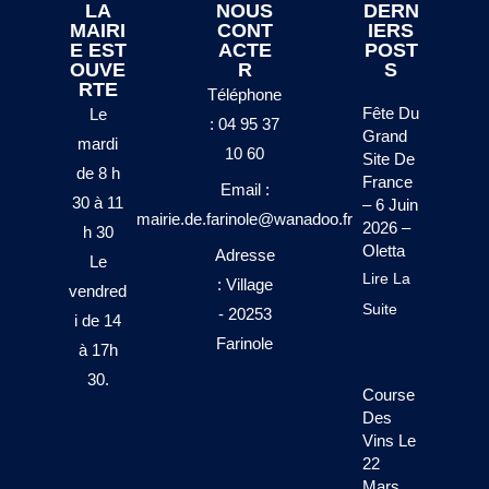
LA
NOUS
DERN
MAIRI
CONT
IERS
E EST
ACTE
POST
OUVE
R
S
RTE
Téléphone
Fête Du
Le
: 04 95 37
Grand
mardi
10 60
Site De
de 8 h
France
Email :
30 à 11
– 6 Juin
mairie.de.farinole@wanadoo.fr
2026 –
h 30
Oletta
Adresse
Le
Lire La
: Village
vendred
Suite
- 20253
i de 14
Farinole
à 17h
30.
Course
Des
Vins Le
22
Mars