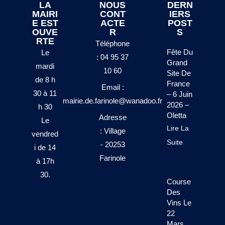
LA
NOUS
DERN
MAIRI
CONT
IERS
E EST
ACTE
POST
OUVE
R
S
RTE
Téléphone
Fête Du
Le
: 04 95 37
Grand
mardi
10 60
Site De
de 8 h
France
Email :
30 à 11
– 6 Juin
mairie.de.farinole@wanadoo.fr
2026 –
h 30
Oletta
Adresse
Le
Lire La
: Village
vendred
Suite
- 20253
i de 14
Farinole
à 17h
30.
Course
Des
Vins Le
22
Mars