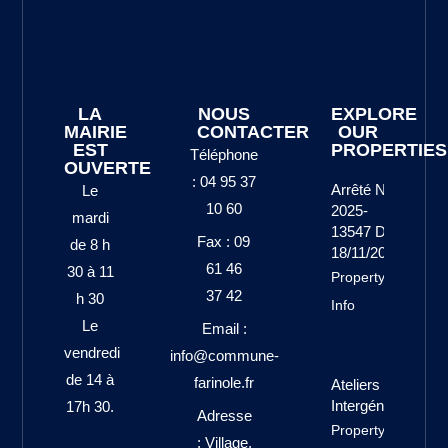
LA
NOUS
EXPLORE
MAIRIE
CONTACTER
OUR
EST
PROPERTIES
Téléphone
OUVERTE
: 04 95 37
Arrêté N°
Le
10 60
2025-
mardi
13547 Du
Fax : 09
de 8 h
18/11/2025
61 46
30 à 11
Property
37 42
h 30
Info
Le
Email :
vendredi
info@commune-
de 14 à
farinole.fr
Ateliers
Intergénérationne
17h 30.
Adresse
Property Info
: Village,