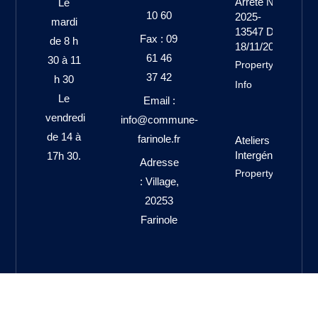
Arrêté N°
Le
10 60
2025-
mardi
13547 Du
Fax : 09
de 8 h
18/11/2025
61 46
30 à 11
Property
37 42
h 30
Info
Le
Email :
vendredi
info@commune-
de 14 à
farinole.fr
Ateliers
Intergénérationne
17h 30.
Adresse
Property Info
: Village,
20253
Farinole
Translate »