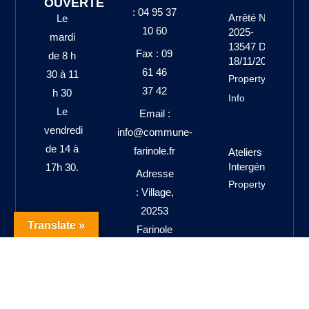
OUVERTE
: 04 95 37
Arrêté N°
Le
10 60
2025-
mardi
13547 Du
Fax : 09
de 8 h
18/11/2025
61 46
30 à 11
Property
37 42
h 30
Info
Le
Email :
vendredi
info@commune-
de 14 à
farinole.fr
Ateliers
Intergénérationne
17h 30.
Adresse
Property Info
: Village,
20253
Translate »
Farinole