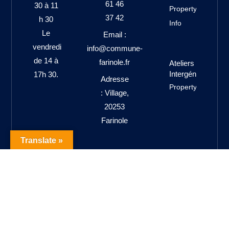
61 46
30 à 11
Property
37 42
h 30
Info
Le
Email :
vendredi
info@commune-
de 14 à
farinole.fr
Ateliers
Intergénérationne
17h 30.
Adresse
Property Info
: Village,
20253
Farinole
Translate »