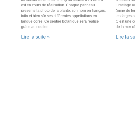
est en cours de réalisation. Chaque panneau
jumelage a
présente la photo de la plante, son nom en français,
(mine de fer
latin et bien sûr ses différentes appellations en
les forges 
langue corse. Ce sentier botanique sera réalisé
C’est une c
grâce au soutien
de la mer c
Lire la suite »
Lire la su