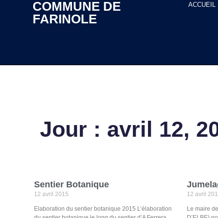
COMMUNE DE
ACCUEIL
FARINOLE
Jour : avril 12, 2
Sentier Botanique
Jumela
12 avril 2015
12 avril 20
Elaboration du sentier botanique 2015 L’élaboration
Le maire d
du sentier botanique le long du sentier d’A Ferrera
D’ELBE) nou