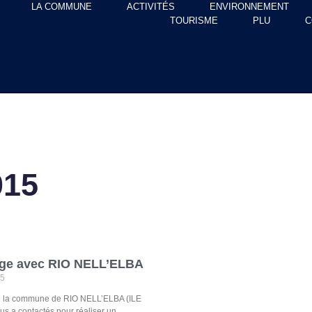
LA COMMUNE
ACTIVITÉS
ENVIRONNEMENT
TOURISME
PLU
C
015
ge avec RIO NELL’ELBA
15
e la commune de RIO NELL’ELBA (ILE
s a contactés pour réaliser un