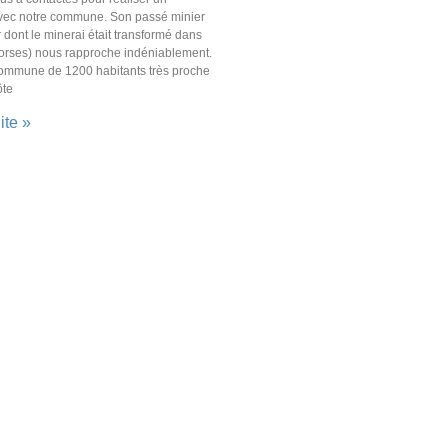
vec notre commune. Son passé minier
 dont le minerai était transformé dans
corses) nous rapproche indéniablement.
ommune de 1200 habitants très proche
ôte
ite »