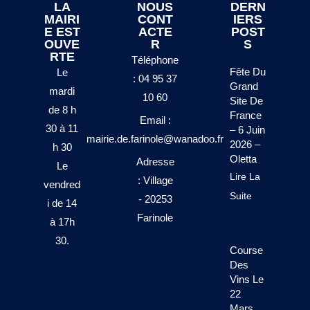
LA
NOUS
DERN
MAIRI
CONT
IERS
E EST
ACTE
POST
OUVE
R
S
RTE
Téléphone
Fête Du
Le
: 04 95 37
Grand
mardi
10 60
Site De
de 8 h
France
Email :
30 à 11
– 6 Juin
mairie.de.farinole@wanadoo.fr
2026 –
h 30
Oletta
Adresse
Le
Lire La
: Village
vendred
Suite
- 20253
i de 14
Farinole
à 17h
30.
Course
Des
Vins Le
22
Mars