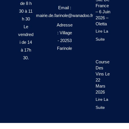
de 8 h
France
Email :
30 à 11
– 6 Juin
mairie.de.farinole@wanadoo.fr
2026 –
h 30
Oletta
Adresse
Le
Lire La
: Village
vendred
Suite
- 20253
i de 14
Farinole
à 17h
30.
Course
Des
Vins Le
22
Mars
2026
Lire La
Suite