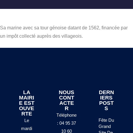
Sa marine avec sa tour génoise datant de 1562, financée par
un impôt collecté auprès des villageois.
LA
NOUS
DERN
MAIRI
CONT
IERS
E EST
ACTE
POST
OUVE
R
S
RTE
Téléphone
Fête Du
Le
: 04 95 37
Grand
mardi
10 60
Site De