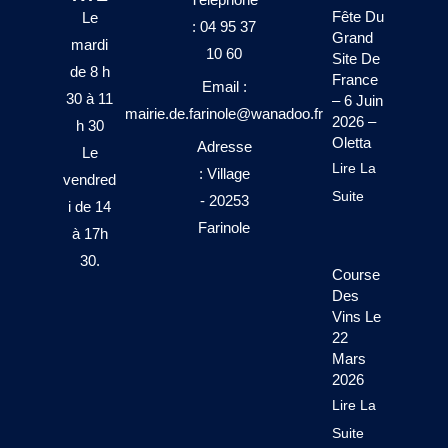
Fête Du
Le
: 04 95 37
Grand
mardi
10 60
Site De
de 8 h
France
Email :
30 à 11
– 6 Juin
mairie.de.farinole@wanadoo.fr
2026 –
h 30
Oletta
Adresse
Le
Lire La
: Village
vendred
Suite
- 20253
i de 14
Farinole
à 17h
30.
Course
Des
Vins Le
22
Mars
2026
Lire La
Suite